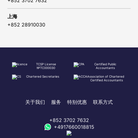
+852 3702 7632
上海
+852 28910030
TCSP License
Certified Public
№TC000030
Accountants
Chartered Secretaries
Association of Chartered
Certified Accountants
关于我们
服务
特别优惠
联系方式
+852 3702 7632
+4917660018815