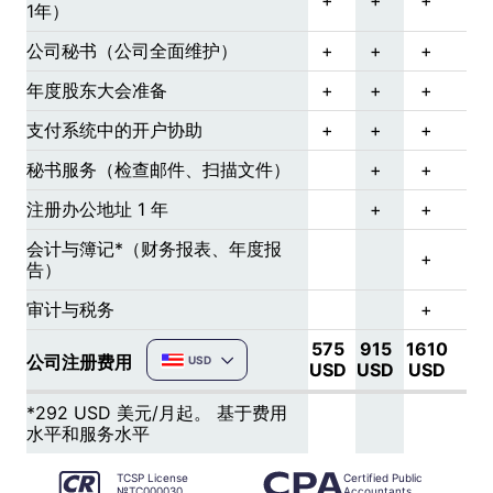
+
+
+
1年）
公司秘书（公司全面维护）
+
+
+
年度股东大会准备
+
+
+
支付系统中的开户协助
+
+
+
秘书服务（检查邮件、扫描文件）
+
+
注册办公地址 1 年
+
+
会计与簿记*（财务报表、年度报
+
告）
审计与税务
+
575
915
1610
公司注册费用
USD
USD
USD
USD
*292 USD
美元/月起。 基于费用
水平和服务水平
TCSP License
Certified Public
№TC000030
Accountants