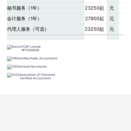
秘书服务（1年）
23250起
元
会计服务（1年）
27900起
元
代理人服务（可选）
23250起
元
TCSP License
№TC000030
Certified Public Accountants
Chartered Secretaries
Association of Chartered
Certified Accountants