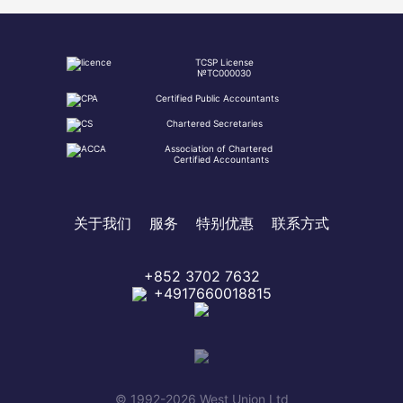
TCSP License
№TC000030
Certified Public Accountants
Chartered Secretaries
Association of Chartered
Certified Accountants
关于我们
服务
特别优惠
联系方式
+852 3702 7632
+4917660018815
© 1992-2026 West Union Ltd