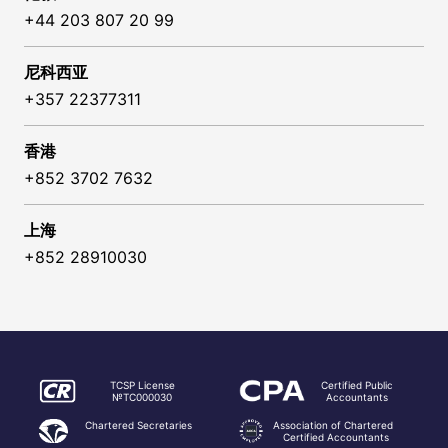
+44 203 807 20 99
尼科西亚
+357 22377311
香港
+852 3702 7632
上海
+852 28910030
TCSP License
Certified Public
№TC000030
Accountants
Chartered Secretaries
Association of Chartered
Certified Accountants