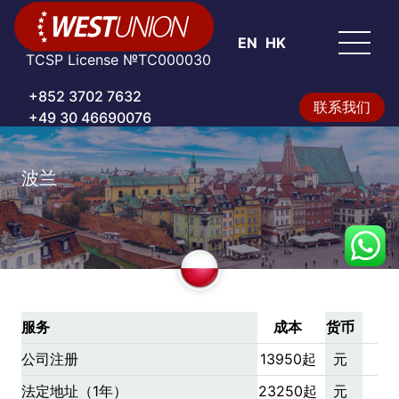
EN
HK
TCSP License №TC000030
+852 3702 7632
联系我们
+49 30 46690076
波兰
服务
成本
货币
公司注册
13950起
元
法定地址（1年）
23250起
元