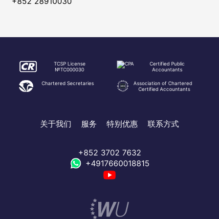
+852 28910030
TCSP License
Certified Public
№TC000030
Accountants
Chartered Secretaries
Association of Chartered
Certified Accountants
关于我们
服务
特别优惠
联系方式
+852 3702 7632
+4917660018815