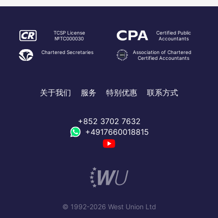
TCSP License
Certified Public
№TC000030
Accountants
Chartered Secretaries
Association of Chartered
Certified Accountants
关于我们
服务
特别优惠
联系方式
+852 3702 7632
+4917660018815
© 1992-2026 West Union Ltd