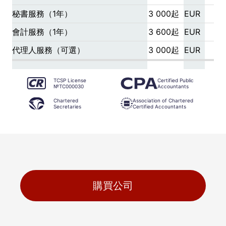
秘書服務（1年）
3 000起
EUR
會計服務（1年）
3 600起
EUR
代理人服務（可選）
3 000起
EUR
TCSP License
Certified Public
№TC000030
Accountants
Chartered
Association of Chartered
Secretaries
Certified Accountants
購買公司