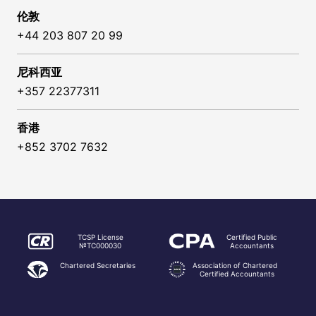
伦敦
+44 203 807 20 99
尼科西亚
+357 22377311
香港
+852 3702 7632
TCSP License
Certified Public
№TC000030
Accountants
Chartered Secretaries
Association of Chartered
Certified Accountants