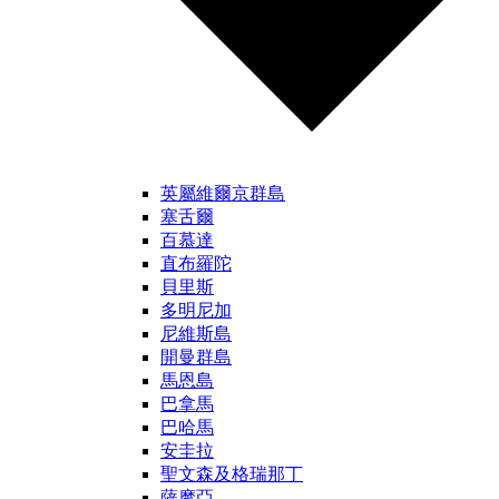
英屬維爾京群島
塞舌爾
百慕達
直布羅陀
貝里斯
多明尼加
尼維斯島
開曼群島
馬恩島
巴拿馬
巴哈馬
安圭拉
聖文森及格瑞那丁
薩摩亞