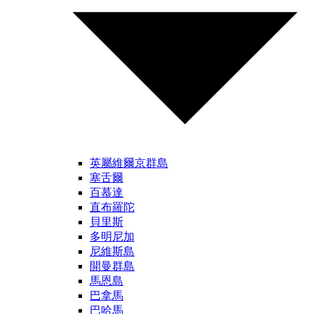
英屬維爾京群島
塞舌爾
百慕達
直布羅陀
貝里斯
多明尼加
尼維斯島
開曼群島
馬恩島
巴拿馬
巴哈馬