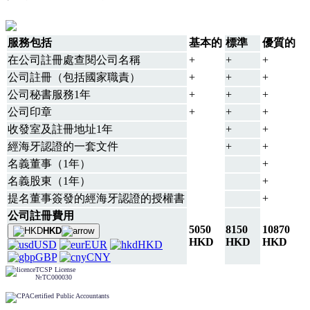
服務包括
基本的
標準
優質的
在公司註冊處查閱公司名稱
+
+
+
公司註冊（包括國家職責）
+
+
+
公司秘書服務1年
+
+
+
公司印章
+
+
+
收發室及註冊地址1年
+
+
經海牙認證的一套文件
+
+
名義董事（1年）
+
名義股東（1年）
+
提名董事簽發的經海牙認證的授權書
+
公司註冊費用
5050
8150
10870
HKD
HKD
HKD
HKD
USD
EUR
HKD
GBP
CNY
TCSP License
№TC000030
Certified Public Accountants