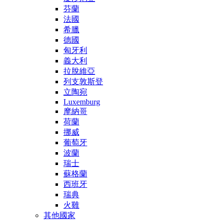
芬蘭
法國
希臘
德國
匈牙利
義大利
拉脫維亞
列支敦斯登
立陶宛
Luxemburg
摩納哥
荷蘭
挪威
葡萄牙
波蘭
瑞士
蘇格蘭
西班牙
瑞典
火雞
其他國家