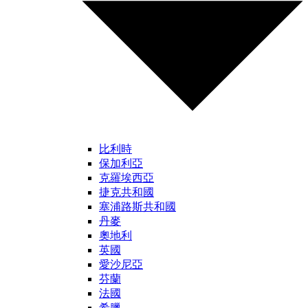
比利時
保加利亞
克羅埃西亞
捷克共和國
塞浦路斯共和國
丹麥
奧地利
英國
愛沙尼亞
芬蘭
法國
希臘