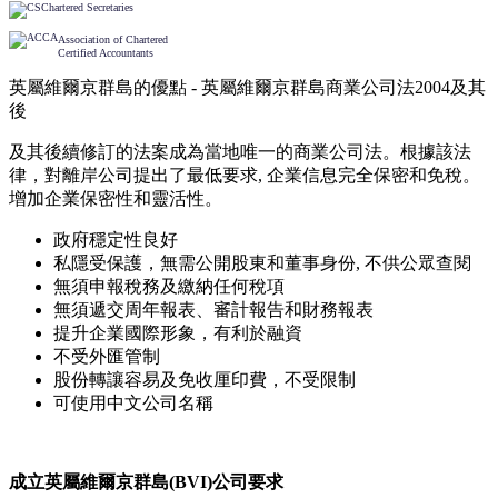
Chartered Secretaries
Association of Chartered
Certified Accountants
英屬維爾京群島的優點 - 英屬維爾京群島商業公司法2004及其
後
及其後續修訂的法案成為當地唯一的商業公司法。根據該法
律，對離岸公司提出了最低要求, 企業信息完全保密和免稅。
增加企業保密性和靈活性。
政府穩定性良好
私隱受保護，無需公開股東和董事身份, 不供公眾查閱
無須申報稅務及繳納任何稅項
無須遞交周年報表、審計報告和財務報表
提升企業國際形象，有利於融資
不受外匯管制
股份轉讓容易及免收厘印費，不受限制
可使用中文公司名稱
成立英屬維爾京群島
(BVI)
公司要求