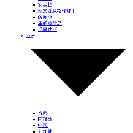
安圭拉
聖文森及格瑞那丁
薩摩亞
馬紹爾群島
毛里求斯
亚洲
香港
阿聯酋
中國
新加坡