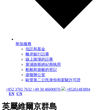
附加服務
信託和基金
離岸銀行註冊
線上賭場的註冊
塞浦路斯經紀商執照
船舶和遊艇的登記
虛擬辦公室
歐盟第二公民身份和駕駛許可證
+852 3702 7632
+49 30 46690076
+85261483894
EN
CN
英屬維爾京群島