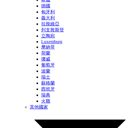
德國
匈牙利
義大利
拉脫維亞
列支敦斯登
立陶宛
Luxemburg
摩納哥
荷蘭
挪威
葡萄牙
波蘭
瑞士
蘇格蘭
西班牙
瑞典
火雞
其他國家